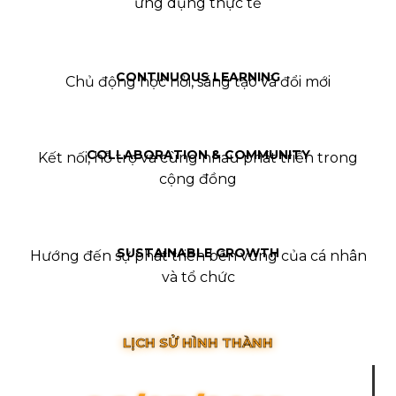
ứng dụng thực tế
CONTINUOUS LEARNING
Chủ động học hỏi, sáng tạo và đổi mới
COLLABORATION & COMMUNITY
Kết nối, hỗ trợ và cùng nhau phát triển trong
cộng đồng
SUSTAINABLE GROWTH
Hướng đến sự phát triển bền vững của cá nhân
và tổ chức
LỊCH SỬ HÌNH THÀNH