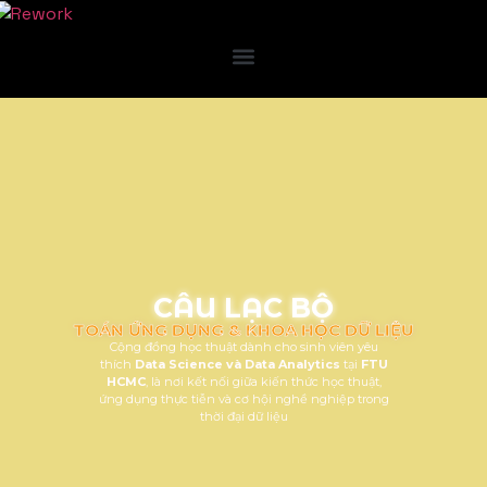
CÂU LẠC BỘ
TOÁN ỨNG DỤNG & KHOA HỌC DỮ LIỆU
Cộng đồng học thuật dành cho sinh viên yêu
thích
Data Science và Data Analytics
tại
FTU
HCMC
, là nơi kết nối giữa kiến thức học thuật,
ứng dụng thực tiễn và cơ hội nghề nghiệp trong
thời đại dữ liệu