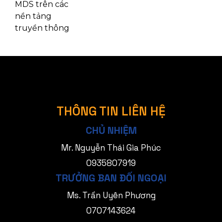
MDS trên các
nền tảng
truyền thông
THÔNG TIN LIÊN HỆ
CHỦ NHIỆM
Mr. Nguyễn Thái Gia Phúc
0935807919
TRƯỞNG BAN ĐỐI NGOẠI
Ms. Trần Uyên Phương
0707143624