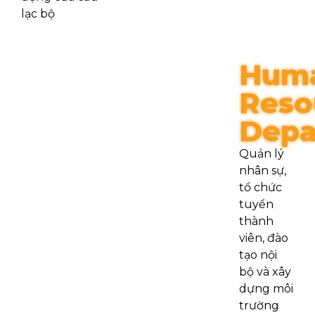
lạc bộ
Hum
Reso
Depa
Quản lý
nhân sự,
tổ chức
tuyển
thành
viên, đào
tạo nội
bộ và xây
dựng môi
trường