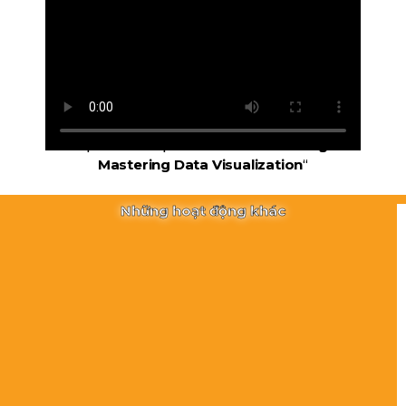
Recap Workshop “
From Charts to Insights:
Mastering Data Visualization
“
Những hoạt động khác