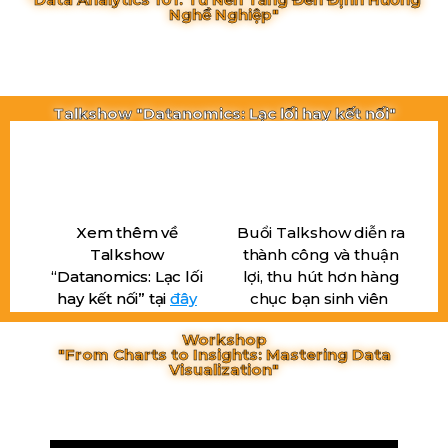
Nghề Nghiệp"
Talkshow "Datanomics: Lạc lối hay kết nối"
Xem thêm về
Buổi Talkshow diễn ra
Talkshow
thành công và thuận
“Datanomics: Lạc lối
lợi, thu hút hơn hàng
hay kết nối” tại
đây
chục bạn sinh viên
Workshop
"From Charts to Insights: Mastering Data
Visualization"