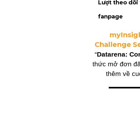
Lượt theo dõi
fanpage
myInsig
Challenge S
“
Datarena: Co
thức mở đơn đ
thêm về cu