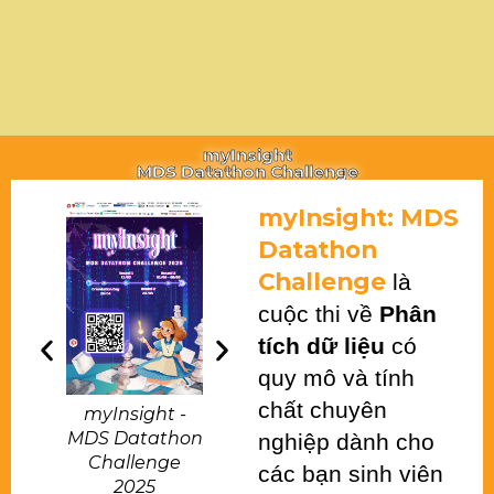
myInsight
MDS Datathon Challenge
myInsight: MDS 
Datathon 
Challenge
 là 
cuộc thi về 
Phân 
tích dữ liệu
 có 
quy mô và tính 
chất chuyên 
myInsight -
myInsight -
myInsight -
MDS Datathon
MDS Datathon
MDS Datathon
nghiệp dành cho 
Challenge
Challenge
Challenge
các bạn sinh viên 
2025
2024
2023