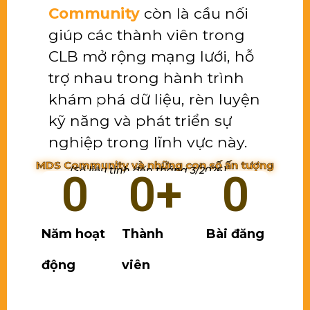
Community
còn là cầu nối
giúp các thành viên trong
CLB mở rộng mạng lưới, hỗ
trợ nhau trong hành trình
khám phá dữ liệu, rèn luyện
kỹ năng và phát triển sự
nghiệp trong lĩnh vực này.
MDS Community và những con số ấn tượng
(Số liệu tính đến tháng 3/2026)
0
0
+
0
Năm hoạt
Thành
Bài đăng
động
viên