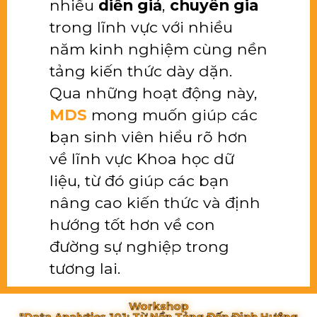
nhiều
diễn giả
,
chuyên gia
trong lĩnh vực với nhiều
năm kinh nghiệm cùng nền
tảng kiến thức dày dặn.
Qua những hoạt động này,
MDS
mong muốn giúp các
bạn sinh viên hiểu rõ hơn
về lĩnh vực Khoa học dữ
liệu, từ đó giúp các bạn
nâng cao kiến thức và định
hướng tốt hơn về con
đường sự nghiệp trong
tương lai.
Workshop
"Data Analytics 101: Từ Nền Tảng Đến Định Hướng