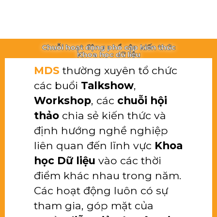
Chuỗi hoạt động phổ cập kiến thức
Khoa học dữ liệu
MDS
thường xuyên tổ chức
các buổi
Talkshow
,
Workshop
, các
chuỗi hội
thảo
chia sẻ kiến thức và
định hướng nghề nghiệp
liên quan đến lĩnh vực
Khoa
học Dữ liệu
vào các thời
điểm khác nhau trong năm.
Các hoạt động luôn có sự
tham gia, góp mặt của