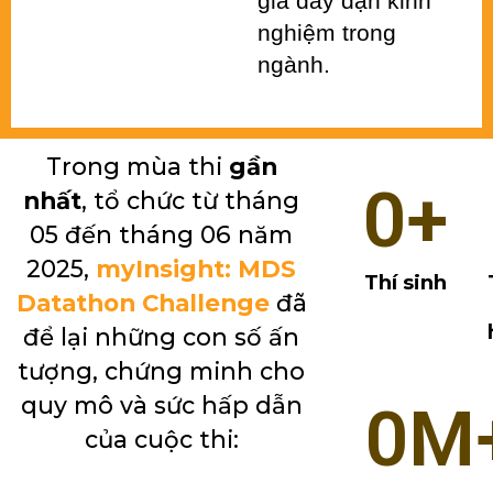
gia dày dặn kinh 
nghiệm trong 
ngành.
Trong mùa thi
gần
0
+
nhất
, tổ chức từ tháng
05 đến tháng 06 năm
2025,
myInsight: MDS
Thí sinh
Datathon Challenge
đã
để lại những con số ấn
tượng, chứng minh cho
quy mô và sức hấp dẫn
0
M
của cuộc thi: